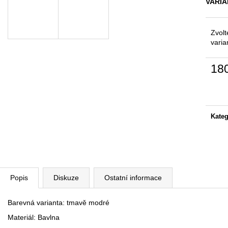
VARIA
ŠATOMIKINA PODPORA
ŠATOMIKINA M
1 990 Kč
1 990 Kč
Zvolt
varia
18
Měrn
cena:
Kateg
Popis
Diskuze
Ostatní informace
Barevná varianta: tmavě modré
Materiál: Bavlna