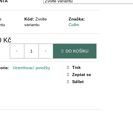
NTA
AGIE
e
Kód:
Zvolte
Značka:
ntu
variantu
Collm
0 Kč
á
DO KOŠÍKU
Tisk
orie
:
Uzemňovací ponožky
Zeptat se
Sdílet