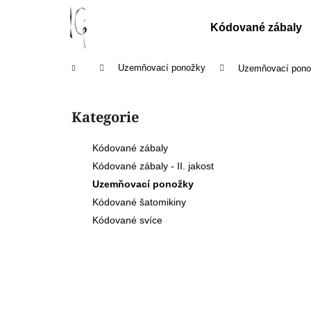
K
Přejít
na
o
Kódované zábaly
obsah
Zpět
Zpět
š
do
do
í
Domů
Uzemňovací ponožky
Uzemňovací pono
k
obchodu
obchodu
P
o
Kategorie
Přeskočit
s
kategorie
t
Kódované zábaly
r
Kódované zábaly - II. jakost
a
Uzemňovací ponožky
n
Kódované šatomikiny
n
Kódované svíce
í
p
a
n
e