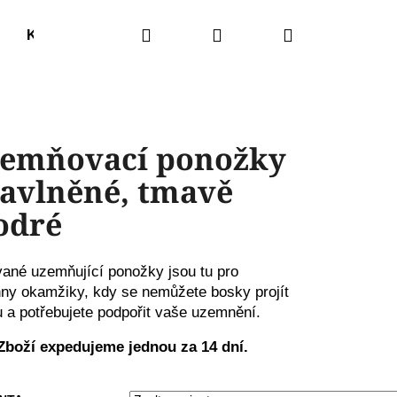
Hledat
Přihlášení
Nákupní
Kódované šatomikiny
Kódované svíce
Výkla
košík
emňovací ponožky
Bavlněné, tmavě
odré
ané uzemňující ponožky jsou tu pro
ny okamžiky, kdy se nemůžete bosky projít
u a potřebujete podpořit vaše uzemnění.
Následující
Zboží expedujeme jednou za 14 dní.