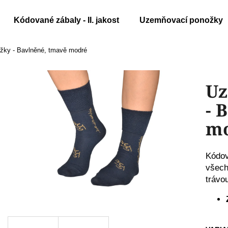
Kódované zábaly - II. jakost
Uzemňovací ponožky
žky - Bavlněné, tmavě modré
Co potřebujete najít?
Uz
HLEDAT
- 
m
Doporučujeme
Kódov
všech
trávo