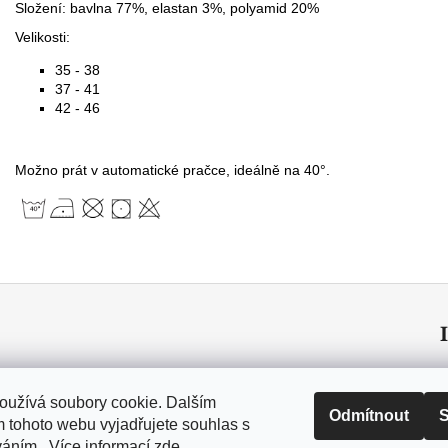
Složení: bavlna 77%, elastan 3%, polyamid 20%
Velikosti:
35 - 38
37 - 41
42 - 46
Možno prát v automatické pračce, ideálně na 40°.
oužívá soubory cookie. Dalším
Odmítnout
S
 tohoto webu vyjadřujete souhlas s
váním.. Více informací
zde
.