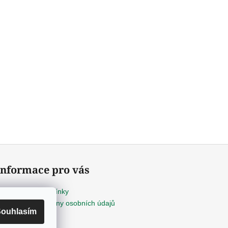
Informace pro vás
Obchodní podmínky
Podmínky ochrany osobních údajů
ouhlasím
Kontakty