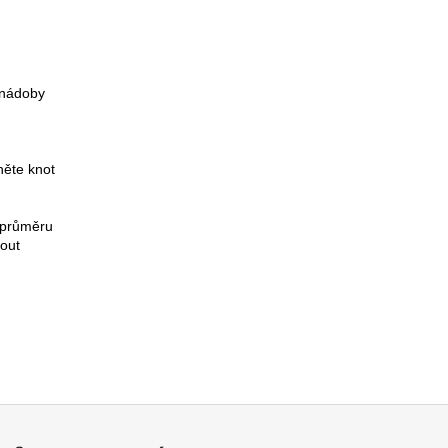
ledujících pokynů
é nádoby
hněte knot
zapálením ji odstraňte
m průměru
ztuhnout
6, 79001 Jeseník
0399