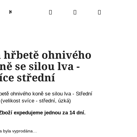
Hledat
Přihlášení
Nákupní
Kódované šatomikiny
Kódované svíce
Výkla
košík
 hřbetě ohnivého
ně se silou lva -
íce střední
betě ohnivého koně se silou lva - Střední
(velikost svíce - střední, úzká)
Zboží expedujeme jednou za 14 dní.
Následující
a byla vyprodána…