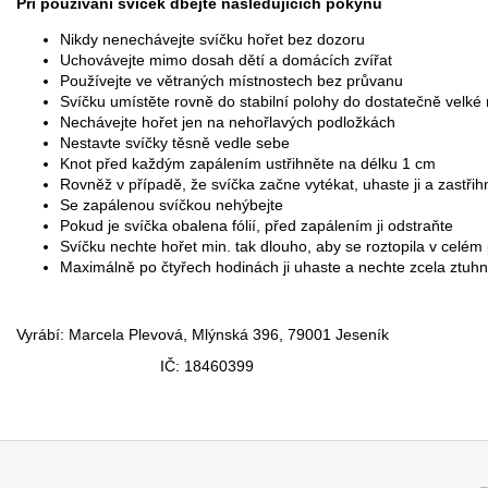
Při používání svíček dbejte nás
Nikdy nenechávejte svíčku hořet bez dozoru
Uchovávejte mimo dosah dětí a domácích zvířat
Používejte ve větraných místnostech bez průvanu
Svíčku umístěte rovně do stabilní polohy do dostatečně velk
Nechávejte hořet jen na nehořlavých podložkách
Nestavte svíčky těsně vedle sebe
Knot před každým zapálením ustřihněte na délku 1 cm
Rovněž v případě, že svíčka začne vytékat, uhaste ji a zastři
Se zapálenou svíčkou nehýbejte
Pokud je svíčka obalena fólií, před 
Svíčku nechte hořet min. tak dlouho, aby se roztopila v celé
Maximálně po čtyřech hodinách ji uhaste a nechte zcela 
Vyrábí: Marcela Plevová, Mlýnská 39
IČ: 1846