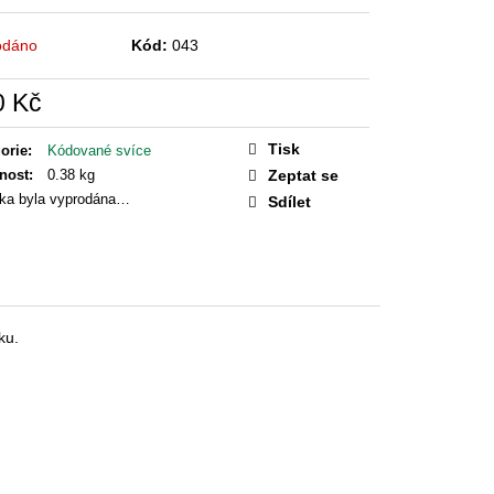
AGIE
odáno
Kód:
043
0 Kč
á
Tisk
orie
:
Kódované svíce
nost
:
0.38 kg
Zeptat se
ka byla vyprodána…
Sdílet
ku.