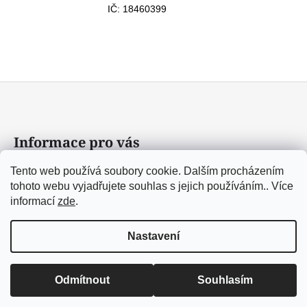
IČ: 18460399
Z
á
p
a
Informace pro vás
t
Tento web používá soubory cookie. Dalším procházením
Obchodní podmínky
í
tohoto webu vyjadřujete souhlas s jejich používáním.. Více
Podmínky ochrany osobních údajů
informací
zde
.
Kontakty
Nastavení
Vytvořil Shoptet
Copyright 2026
kalesashop.cz
. Všechna práva vyhrazena.
Odmítnout
Souhlasím
Upravit nastavení cookies