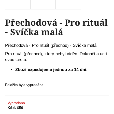
a
j
í
Přechodová - Pro rituál
t
- Svíčka malá
?
Přechodová - Pro rituál (přechod) - Svíčka malá
Pro rituál (přechod), který nebyl viděn. Dokonči a ucti
HLEDAT
svou cestu.
Zboží expedujeme jednou za 14 dní.
D
Položka byla vyprodána…
o
p
o
r
Vyprodáno
Kód:
059
u