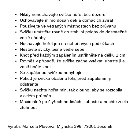
Nikdy nenechávejte svíčku hořet bez dozoru
Uchovávejte mimo dosah dětí a domácích zvířat
Používejte ve větraných místnostech bez průvanu
Svíčku umístěte rovně do stabilní polohy do dostatečně
velké nádoby
Nechávejte hořet jen na nehořlavých podložkách
Nestavte svíčky těsně vedle sebe
Knot před každým zapálením ustřihněte na délku 1 cm
Rovněž v případě, že svíčka začne vytékat, uhaste ji a
zastřihněte knot
Se zapálenou svíčkou nehýbejte
Pokud je svíčka obalena fólií, před zapálením ji
odstraňte
Svíčku nechte hořet min. tak dlouho, aby se roztopila
v celém průměru
Maximálně po čtyřech hodinách ji uhaste a nechte zcela
ztuhnout
Vyrábí: Marcela Plevová, Mlýnská 396, 79001 Jeseník