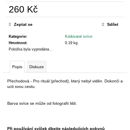
č
u
260 Kč
j
Měrná
e
cena:
Zeptat se
Sdílet
m
e
Kategorie
:
Kódované svíce
Hmotnost
:
0.19 kg
Položka byla vyprodána…
KÓDOVANÝ
ZÁBAL
-
II.
Popis
Diskuze
JAKOST
(ZÁBAL
4)
Přechodová - Pro rituál (přechod), který nebyl viděn. Dokonči a
ucti svou cestu.
2
000
Kč
Barva svíce se může od fotografií lišit.
Při používání svíček dbejte následujících pokynů