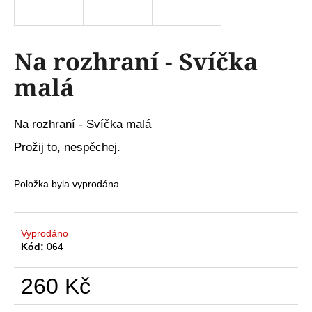
a
j
í
Na rozhraní - Svíčka
t
malá
?
Na rozhraní - Svíčka malá
Prožij to, nespěchej.
HLEDAT
Položka byla vyprodána…
D
Vyprodáno
o
Kód:
064
p
o
260 Kč
r
u
Měrná