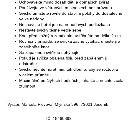
Uchovávejte mimo dosah dětí a domácích zvířat
Používejte ve větraných místnostech bez průvanu
Svíčku umístěte rovně do stabilní polohy do dostatečně
velké nádoby
Nechávejte hořet jen na nehořlavých podložkách
Nestavte svíčky těsně vedle sebe
Knot před každým zapálením ustřihněte na délku 1 cm
Rovněž v případě, že svíčka začne vytékat, uhaste ji a
zastřihněte knot
Se zapálenou svíčkou nehýbejte
Pokud je svíčka obalena fólií, před zapálením ji
odstraňte
Svíčku nechte hořet min. tak dlouho, aby se roztopila
v celém průměru
Maximálně po čtyřech hodinách ji uhaste a nechte zcela
ztuhnout
Vyrábí: Marcela Plevová, Mlýnská 396, 79001 Jeseník
IČ: 18460399