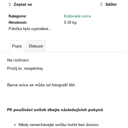
č
cena:
Zeptat se
Sdílet
u
j
Kategorie
:
Kódované svíce
e
Hmotnost
:
0.19 kg
m
Položka byla vyprodána…
e
Popis
Diskuze
KÓDOVANÝ
ZÁBAL
-
Na rozhraní.
II.
Prožij to, nespěchej.
JAKOST
(ZÁBAL
1)
Barva svíce se může od fotografií lišit.
1
950
Kč
Při používání svíček dbejte následujících pokynů
Nikdy nenechávejte svíčku hořet bez dozoru