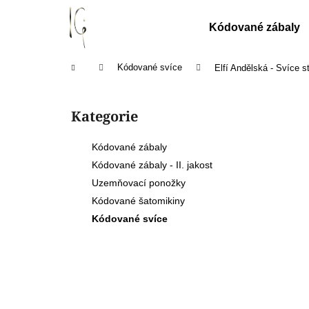
K
Přejít
na
o
Kódované zábaly
obsah
Zpět
Zpět
š
do
do
í
Domů
Kódované svíce
Elfí Andělská - Svíce s
k
obchodu
obchodu
P
o
Kategorie
Přeskočit
s
kategorie
t
Kódované zábaly
r
Kódované zábaly - II. jakost
a
Uzemňovací ponožky
n
Kódované šatomikiny
n
Kódované svíce
í
p
a
n
e