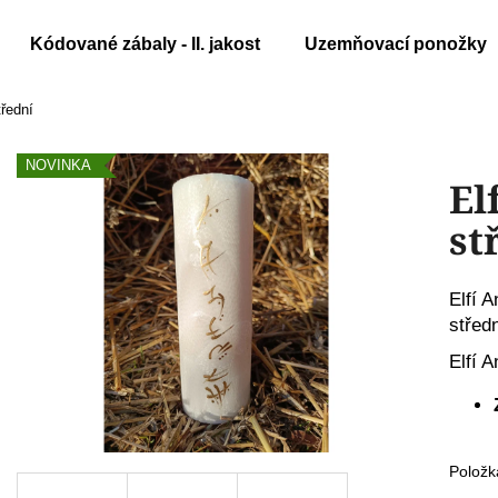
Kódované zábaly - II. jakost
Uzemňovací ponožky
třední
Co potřebujete najít?
NOVINKA
El
HLEDAT
st
Elfí 
Doporučujeme
střed
Elfí A
Položk