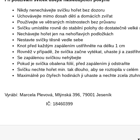
Nikdy nenechávejte svíčku hořet bez dozoru
Uchovávejte mimo dosah dětí a domácích zvířat
Používejte ve větraných místnostech bez průvanu
Svíčku umístěte rovně do stabilní polohy do dostatečně velk
Nechávejte hořet jen na nehořlavých podložkách
Nestavte svíčky těsně vedle sebe
Knot před každým zapálením ustřihněte na délku 1 cm
Rovněž v případě, že svíčka začne vytékat, uhaste ji a zastři
Se zapálenou svíčkou nehýbejte
Pokud je svíčka obalena fólií, před 
Svíčku nechte hořet min. tak dlouho, aby se roztopila v celé
Maximálně po čtyřech hodinách ji uhaste a nechte zcela 
Vyrábí: Marcela Plevová, Mlýnská 39
IČ: 1846