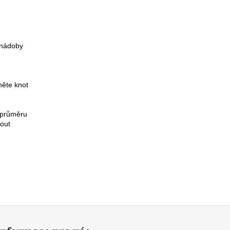
é nádoby
hněte knot
zapálením ji odstraňte
m průměru
ztuhnout
6, 79001 Jeseník
0399