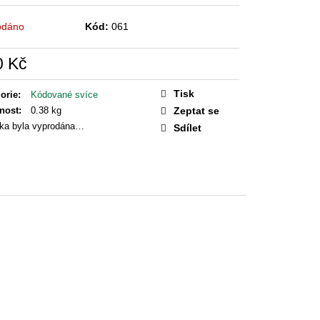
AGIE
odáno
Kód:
061
0 Kč
á
Tisk
orie
:
Kódované svíce
nost
:
0.38 kg
Zeptat se
ka byla vyprodána…
Sdílet
ledujících pokynů