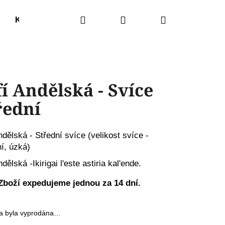
Hledat
Přihlášení
Nákupní
Kódované šatomikiny
Kódované svíce
Výkla
košík
fí Andělská - Svíce
řední
Andělská
- Střední svíce (velikost svíce -
ní, úzká)
ndělská -Ikirigai l'este astiria kal'ende.
Zboží expedujeme jednou za 14 dní.
Následující
a byla vyprodána…