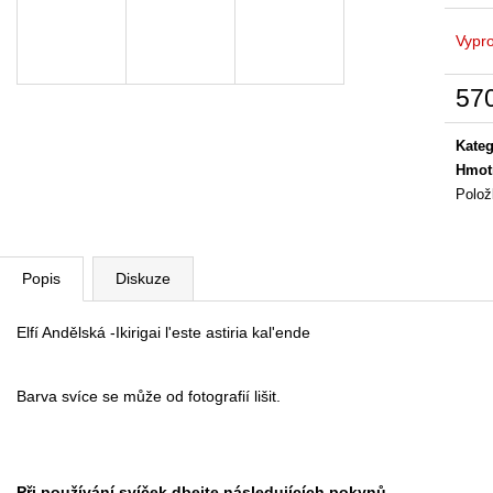
ŠATOMIKINA PODPORA
ŠATOMIKINA M
1 990 Kč
1 990 Kč
Vypr
57
Měrn
cena:
Kateg
Hmot
Polož
Popis
Diskuze
Elfí Andělská -Ikirigai l'este astiria kal'ende
Barva svíce se může od fotografií lišit.
Při používání svíček dbejte nás